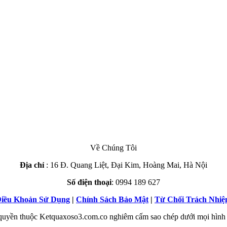
Về Chúng Tôi
Địa chỉ
: 16 Đ. Quang Liệt, Đại Kim, Hoàng Mai, Hà Nội
Số điện thoại
: 0994 189 627
iều Khoản Sử Dụng
|
Chính Sách Bảo Mật
|
Từ Chối Trách Nhi
quyền thuộc Ketquaxoso3.com.co nghiêm cấm sao chép dưới mọi hình 