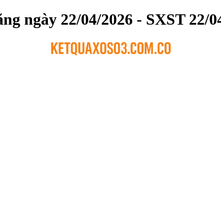
ăng ngày 22/04/2026 - SXST 22/0
30 NGÀY
BẢNG ĐẶC BIỆT
THỐNG KÊ LÔ
QUAY