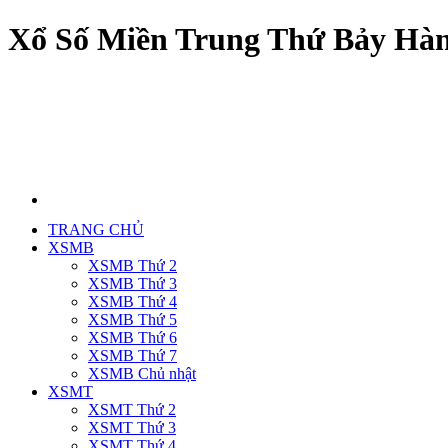
Xổ Số Miền Trung Thứ Bảy Hà
TRANG CHỦ
XSMB
XSMT
XSMN
XSMB 
TRANG CHỦ
XSMB
XSMB Thứ 2
XSMB Thứ 3
XSMB Thứ 4
XSMB Thứ 5
XSMB Thứ 6
XSMB Thứ 7
XSMB Chủ nhật
XSMT
XSMT Thứ 2
XSMT Thứ 3
XSMT Thứ 4