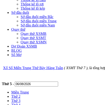
Thống kê lô rơi
Thống kê lô kép
Sớ đầu đuôi
Sớ đầu đuôi miền Bắc
Sớ đầu đuôi miền Trung
Sớ đầu đuôi miền Nam
Quay thử
Quay thử XSMB
Quay thử XSMT
Quay thử XSMN
Dự Đoán XSMB
BLOG
Sổ Mơ
Xổ Số Miền Trung Thứ Bảy Hàng Tuần
( XSMT Thứ 7 )
, là tổng h
Thứ 5
-
Miền Trung
Thứ 2
Thứ 3
Thứ 4