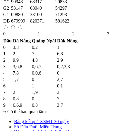
90948
68317
20833
G2
53147
08040
54297
G1
09880
33100
71293
ĐB
679999
820371
581622
0
1
2
3
Đầu
Đà Nẵng
Quảng Ngãi
Đắk Nông
0
3,8
0,2
1
1
2
7
6,8
2
9,9
4,8
2
,9
3
3,6,8
0,6,7
0,2,3,3
4
7,8
0,0,6
0
5
1,7
0
2,7
6
1
0,1
7
2
1
,9
3
8
0,8
0
7
9
6,6,
9
0,8
3,7
⇒ Có thể bạn quan tâm:
Bảng kết quả XSMT 30 ngày
Sớ Đầu Đuôi Miền Trung