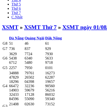
Thứ 5
Thứ 6
Thứ 7
C.Nhật
XSMT
»
XSMT Thứ 7
»
XSMT ngày 01/08
Đà Nẵng
Quảng Ngãi
Đắk Nông
G8
51
46
61
G7
736
837
929
3629
7724
7930
G6
5438
6340
5633
6712
5480
9718
G5
2257
7950
0101
34888
79761
16273
47829
26502
62287
18296
04398
19657
G4
66472
32236
90560
14903
59679
56216
32433
17128
86032
84596
55090
59340
21408
02630
73152
G3