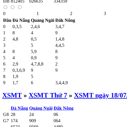
ĐB
812405
026635
334359
0
1
2
3
Đầu
Đà Nẵng
Quảng Ngãi
Đắk Nông
0
0,3,
5
2,4,6
3,4,7
1
8
4
9
2
4,8
0,5
1,4,8
3
5
4,4,5
4
8
5,9
8
5
4
0,9
9
6
2,9
4,7,8,8
2
7
0,3,6,9
9
9
8
1,9
5
9
1,7
6
3,4,4,9
XSMT
»
XSMT Thứ 7
»
XSMT ngày 18/07
Đà Nẵng
Quảng Ngãi
Đắk Nông
G8
28
24
06
G7
174
909
064
6523
0569
4489