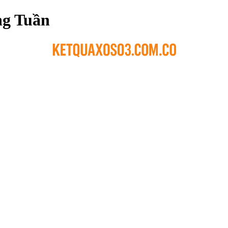
ng Tuần
30 NGÀY
BẢNG ĐẶC BIỆT
THỐNG KÊ LÔ
QUAY