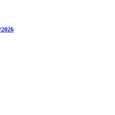
/2026