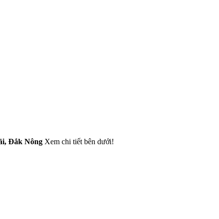
ãi, Đắk Nông
Xem chi tiết bên dưới!