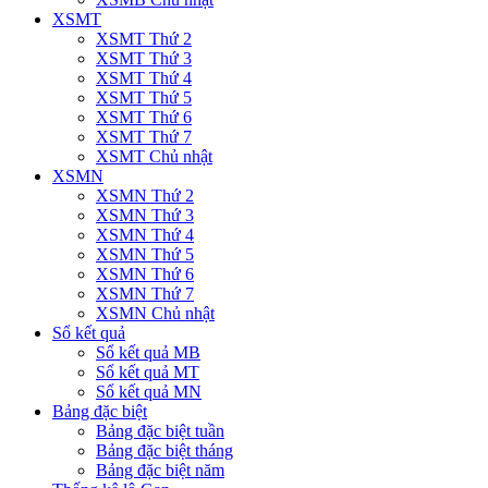
XSMT
XSMT Thứ 2
XSMT Thứ 3
XSMT Thứ 4
XSMT Thứ 5
XSMT Thứ 6
XSMT Thứ 7
XSMT Chủ nhật
XSMN
XSMN Thứ 2
XSMN Thứ 3
XSMN Thứ 4
XSMN Thứ 5
XSMN Thứ 6
XSMN Thứ 7
XSMN Chủ nhật
Sổ kết quả
Sổ kết quả MB
Sổ kết quả MT
Sổ kết quả MN
Bảng đặc biệt
Bảng đặc biệt tuần
Bảng đặc biệt tháng
Bảng đặc biệt năm