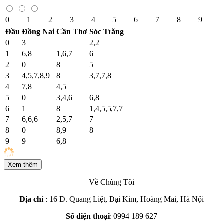
0
1
2
3
4
5
6
7
8
9
Đầu
Đồng Nai
Cần Thơ
Sóc Trăng
0
3
2,2
1
6,8
1,6,7
6
2
0
8
5
3
4,5,7,8,9
8
3,7,7,8
4
7,8
4,5
5
0
3,4,6
6,8
6
1
8
1,4,
5
,
5
,7,7
7
6,6,6
2,5,
7
7
8
0
8,9
8
9
9
6,8
Xem thêm
Về Chúng Tôi
Địa chỉ
: 16 Đ. Quang Liệt, Đại Kim, Hoàng Mai, Hà Nội
Số điện thoại
: 0994 189 627