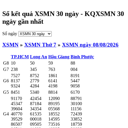
Sổ kết quả XSMN 30 ngày - KQXSMN 30
ngày gần nhất
Số ngày
XSMN
»
XSMN Thứ 7
»
XSMN ngày 08/08/2026
TP.HCM
Long An
Hậu Giang
Bình Phước
G8
10
50
59
88
G7
238
345
763
004
7527
8752
1861
8191
G6
8137
2779
6141
5447
9324
4284
4198
9058
G5
8451
5340
8814
6170
91170
42454
12090
88791
45347
87184
89195
30100
39604
34354
05568
11156
G4
40770
61535
18552
72439
39529
00018
14595
33852
86507
09505
73516
18759