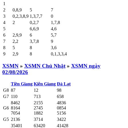
1
2
0
,8,9
5
7
3
0,2,3,8,9
1,3,7,7
0
4
2
0,2,7
1,7,8
5
6,6,9
4,6
6
2,9,9
6
5,7
7
2,2
3,7,8
9
8
5
8
3,6
9
2,9
8
0,1,
3
,
3
,4
XSMN
»
XSMN Chủ Nhật
»
XSMN ngày
02/08/2026
Tiền Giang
Kiên Giang
Đà Lạt
G8
87
12
98
G7
110
713
658
8462
2155
4836
G6
8164
2745
0854
7054
1882
5156
G5
2136
3714
3422
35401
63420
41428