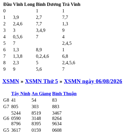
Đầu
Vĩnh Long
Bình Dương
Trà Vinh
0
1
1
1
3,9
2,7
7,7
2
2,4,6
7,7
1,3
3
3
3,4,9
9
4
0
,5,6
7
4
5
7
2,4,5
6
1,3
8,9
1
7
1,3,8
0,2,
4
,6
6,8
8
2,3
5
2
,4,5,6
9
9
5,6
7
XSMN
»
XSMN Thứ 5
»
XSMN ngày 06/08/2026
Tây Ninh
An Giang
Bình Thuận
G8
41
54
83
G7
805
303
883
5244
8519
3467
G6
0590
3148
8264
8796
8395
9634
G5
3617
0159
0608