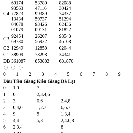
69174
53780
82088
93563
47116
30424
G4
77823
99389
74337
13434
59737
51294
04678
93426
62436
01079
09131
81852
92454
26207
98543
G3
69730
56932
46168
G2
12949
12858
02044
G1
38909
78298
34341
ĐB
361087
853883
681870
0
1
2
3
4
5
6
7
8
9
Đầu
Tiền Giang
Kiên Giang
Đà Lạt
0
1,9
7
1
0
2,3,4,6
2
3
0,6
2,4,8
3
0,4,6
1,2,7
6,6,7
4
9
5
1,3,4
5
4,4
5,8
2,4,6,8
6
2,3,4
8