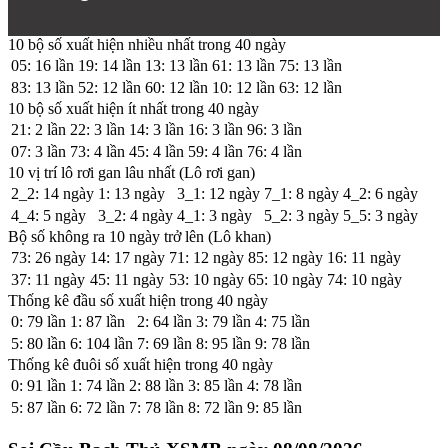
10
bộ số xuất hiện
nhiều
nhất trong 40 ngày
05
:
16
lần
19
:
14
lần
13
:
13
lần
61
:
13
lần
75
:
13
lần
83
:
13
lần
52
:
12
lần
60
:
12
lần
10
:
12
lần
63
:
12
lần
10 bộ số xuất hiện
ít
nhất trong 40 ngày
21
:
2
lần
22
:
3
lần
14
:
3
lần
16
:
3
lần
96
:
3
lần
07
:
3
lần
73
:
4
lần
45
:
4
lần
59
:
4
lần
76
:
4
lần
10 vị trí lô rơi gan lâu nhất (
Lô rơi gan
)
2_2
:
14
ngày
1
:
13
ngày
3_1
:
12
ngày
7_1
:
8
ngày
4_2
:
6
ngày
4_4
:
5
ngày
3_2
:
4
ngày
4_1
:
3
ngày
5_2
:
3
ngày
5_5
:
3
ngày
Bộ số không ra 10 ngày trở lên (
Lô khan
)
73
:
26
ngày
14
:
17
ngày
71
:
12
ngày
85
:
12
ngày
16
:
11
ngày
37
:
11
ngày
45
:
11
ngày
53
:
10
ngày
65
:
10
ngày
74
:
10
ngày
Thống kê
đầu số
xuất hiện trong 40 ngày
0
:
79
lần
1
:
87
lần
2
:
64
lần
3
:
79
lần
4
:
75
lần
5
:
80
lần
6
:
104
lần
7
:
69
lần
8
:
95
lần
9
:
78
lần
Thống kê
đuôi số
xuất hiện trong 40 ngày
0
:
91
lần
1
:
74
lần
2
:
88
lần
3
:
85
lần
4
:
78
lần
5
:
87
lần
6
:
72
lần
7
:
78
lần
8
:
72
lần
9
:
85
lần