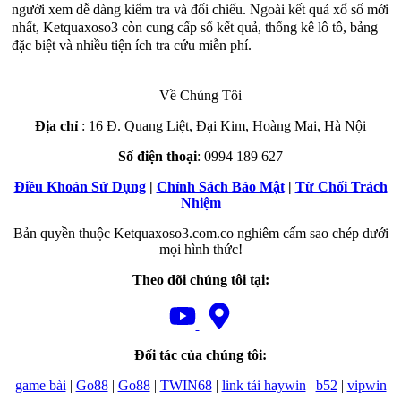
người xem dễ dàng kiểm tra và đối chiếu. Ngoài kết quả xổ số mới
nhất, Ketquaxoso3 còn cung cấp sổ kết quả, thống kê lô tô, bảng
đặc biệt và nhiều tiện ích tra cứu miễn phí.
Về Chúng Tôi
Địa chỉ
: 16 Đ. Quang Liệt, Đại Kim, Hoàng Mai, Hà Nội
Số điện thoại
: 0994 189 627
Điều Khoản Sử Dụng
|
Chính Sách Bảo Mật
|
Từ Chối Trách
Nhiệm
Bản quyền thuộc Ketquaxoso3.com.co nghiêm cấm sao chép dưới
mọi hình thức!
Theo dõi chúng tôi tại:
|
Đối tác của chúng tôi:
game bài
|
Go88
|
Go88
|
TWIN68
|
link tải haywin
|
b52
|
vipwin