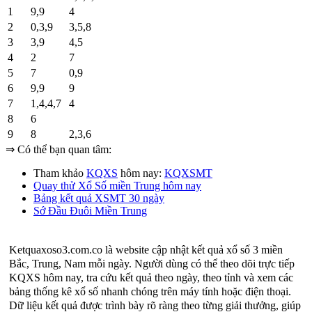
1
9,9
4
2
0,3,9
3,5,8
3
3,9
4,5
4
2
7
5
7
0,9
6
9,9
9
7
1,4,4,7
4
8
6
9
8
2,3,6
⇒ Có thể bạn quan tâm:
Tham khảo
KQXS
hôm nay:
KQXSMT
Quay thử Xổ Số miền Trung hôm nay
Bảng kết quả XSMT 30 ngày
Sớ Đầu Đuôi Miền Trung
Ketquaxoso3.com.co là website cập nhật kết quả xổ số 3 miền
Bắc, Trung, Nam mỗi ngày. Người dùng có thể theo dõi trực tiếp
KQXS hôm nay, tra cứu kết quả theo ngày, theo tỉnh và xem các
bảng thống kê xổ số nhanh chóng trên máy tính hoặc điện thoại.
Dữ liệu kết quả được trình bày rõ ràng theo từng giải thưởng, giúp