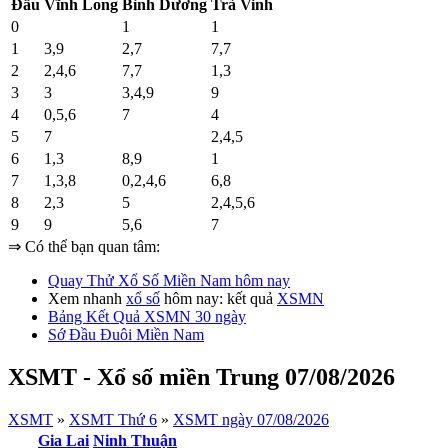
Đầu
Vĩnh Long
Bình Dương
Trà Vinh
0
1
1
1
3,9
2,7
7,7
2
2,4,6
7,7
1,3
3
3
3,4,9
9
4
0
,5,6
7
4
5
7
2,4,5
6
1,3
8,9
1
7
1,3,8
0,2,
4
,6
6,8
8
2,3
5
2
,4,5,6
9
9
5,6
7
⇒ Có thể bạn quan tâm:
Quay Thử Xổ Số Miền Nam hôm nay
Xem nhanh
xổ số
hôm nay: kết quả
XSMN
Bảng Kết Quả XSMN 30 ngày
Sớ Đầu Đuôi Miền Nam
XSMT - Xổ số miền Trung 07/08/2026
XSMT
»
XSMT Thứ 6
»
XSMT ngày 07/08/2026
Gia Lai
Ninh Thuận