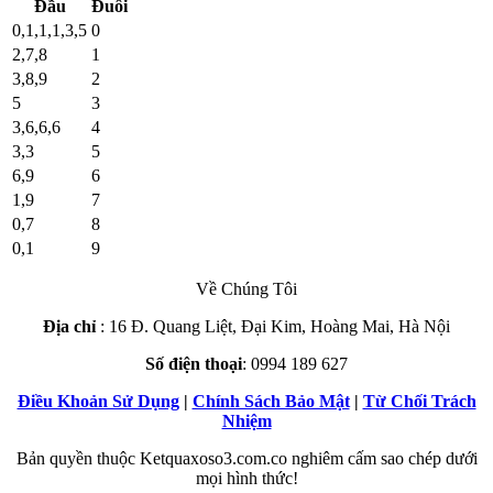
Đầu
Đuôi
0,1,1,1,3,5
0
2,7,8
1
3,8,9
2
5
3
3
,6,6,6
4
3,3
5
6,9
6
1,9
7
0,7
8
0,1
9
Về Chúng Tôi
Địa chỉ
: 16 Đ. Quang Liệt, Đại Kim, Hoàng Mai, Hà Nội
Số điện thoại
: 0994 189 627
Điều Khoản Sử Dụng
|
Chính Sách Bảo Mật
|
Từ Chối Trách
Nhiệm
Bản quyền thuộc Ketquaxoso3.com.co nghiêm cấm sao chép dưới
mọi hình thức!