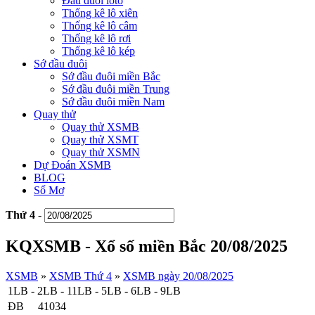
Đầu đuôi loto
Thống kê lô xiên
Thống kê lô câm
Thống kê lô rơi
Thống kê lô kép
Sớ đầu đuôi
Sớ đầu đuôi miền Bắc
Sớ đầu đuôi miền Trung
Sớ đầu đuôi miền Nam
Quay thử
Quay thử XSMB
Quay thử XSMT
Quay thử XSMN
Dự Đoán XSMB
BLOG
Sổ Mơ
Thứ 4
-
KQXSMB - Xổ số miền Bắc 20/08/2025
XSMB
»
XSMB Thứ 4
»
XSMB ngày 20/08/2025
1LB - 2LB - 11LB - 5LB - 6LB - 9LB
ĐB
41034