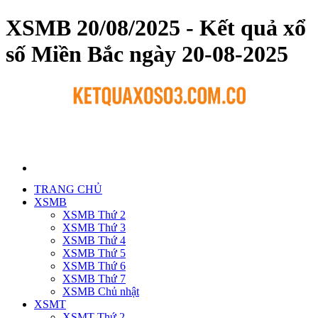
XSMB 20/08/2025 - Kết quả xổ
số Miền Bắc ngày 20-08-2025
TRANG CHỦ
XSMB
XSMT
XSMN
XSMB 
TRANG CHỦ
XSMB
XSMB Thứ 2
XSMB Thứ 3
XSMB Thứ 4
XSMB Thứ 5
XSMB Thứ 6
XSMB Thứ 7
XSMB Chủ nhật
XSMT
XSMT Thứ 2