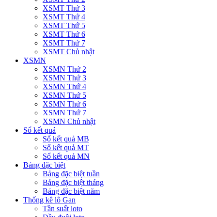
XSMT Thứ 3
XSMT Thứ 4
XSMT Thứ 5
XSMT Thứ 6
XSMT Thứ 7
XSMT Chủ nhật
XSMN
XSMN Thứ 2
XSMN Thứ 3
XSMN Thứ 4
XSMN Thứ 5
XSMN Thứ 6
XSMN Thứ 7
XSMN Chủ nhật
Sổ kết quả
Sổ kết quả MB
Sổ kết quả MT
Sổ kết quả MN
Bảng đặc biệt
Bảng đặc biệt tuần
Bảng đặc biệt tháng
Bảng đặc biệt năm
Thống kê lô Gan
Tần suất loto