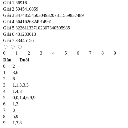
Giải 1
36916
Giải 2
59454
10859
Giải 3
34748
55450
30493
20731
15598
37489
Giải 4
5641
6263
2491
4961
Giải 5
3226
1133
7102
3073
4059
5985
Giải 6
431
233
613
Giải 7
33
44
51
56
0
1
2
3
4
5
6
7
8
9
Đầu
Đuôi
0
2
1
3,6
2
6
3
1,1,3,3,3
4
1,4,8
5
0
,
0
,1,4,6,9,9
6
1,3
7
3
8
5,9
9
1,3,8