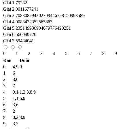
Giải 1
79282
Giải 2
00116
77241
Giải 3
70880
82943
02709
44672
81509
93589
Giải 4
9083
4223
5256
5863
Giải 5
2351
4993
0904
6797
7642
0251
Giải 6
566
049
726
Giải 7
59
48
40
41
0
1
2
3
4
5
6
7
8
9
Đầu
Đuôi
0
4,9,9
1
6
2
3,6
3
7
4
0,1,1,2,3,8,9
5
1,1,6,9
6
3,6
7
2
8
0,2,3,9
9
3,7