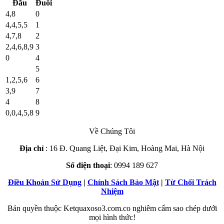
Đầu
Đuôi
4,8
0
4,4,5,5
1
4,7,8
2
2,4,6,8,9
3
0
4
5
1,2,5,6
6
3
,9
7
4
8
0,0,4,5,8
9
Về Chúng Tôi
Địa chỉ
: 16 Đ. Quang Liệt, Đại Kim, Hoàng Mai, Hà Nội
Số điện thoại
: 0994 189 627
Điều Khoản Sử Dụng
|
Chính Sách Bảo Mật
|
Từ Chối Trách
Nhiệm
Bản quyền thuộc Ketquaxoso3.com.co nghiêm cấm sao chép dưới
mọi hình thức!