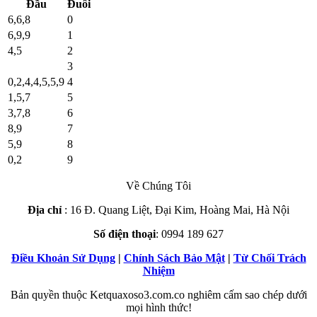
Đầu
Đuôi
6,6,8
0
6,9,9
1
4,5
2
3
0,2,
4
,
4
,5,5,9
4
1,5,7
5
3,7,8
6
8,9
7
5,9
8
0,2
9
Về Chúng Tôi
Địa chỉ
: 16 Đ. Quang Liệt, Đại Kim, Hoàng Mai, Hà Nội
Số điện thoại
: 0994 189 627
Điều Khoản Sử Dụng
|
Chính Sách Bảo Mật
|
Từ Chối Trách
Nhiệm
Bản quyền thuộc Ketquaxoso3.com.co nghiêm cấm sao chép dưới
mọi hình thức!