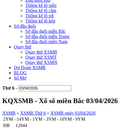
Đầu đuôi loto
Thống kê lô xiên
Thống kê lô câm
Thống kê lô rơi
Thống kê lô kép
Sớ đầu đuôi
Sớ đầu đuôi miền Bắc
Sớ đầu đuôi miền Trung
Sớ đầu đuôi miền Nam
Quay thử
Quay thử XSMB
Quay thử XSMT
Quay thử XSMN
Dự Đoán XSMB
BLOG
Sổ Mơ
Thứ 6
-
KQXSMB - Xổ số miền Bắc 03/04/2026
XSMB
»
XSMB Thứ 6
»
XSMB ngày 03/04/2026
2YM - 14YM - 1YM - 3YM - 10YM - 9YM
ĐB
12944