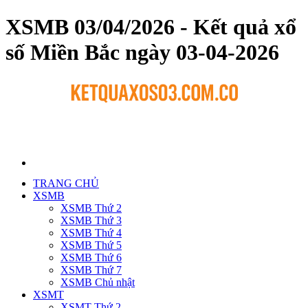
XSMB 03/04/2026 - Kết quả xổ
số Miền Bắc ngày 03-04-2026
TRANG CHỦ
XSMB
XSMT
XSMN
XSMB 
TRANG CHỦ
XSMB
XSMB Thứ 2
XSMB Thứ 3
XSMB Thứ 4
XSMB Thứ 5
XSMB Thứ 6
XSMB Thứ 7
XSMB Chủ nhật
XSMT
XSMT Thứ 2