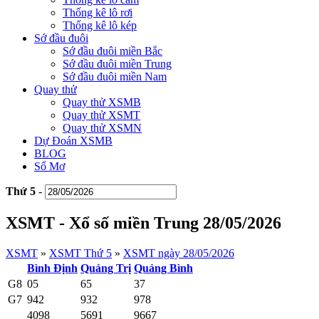
Thống kê lô rơi
Thống kê lô kép
Sớ đầu đuôi
Sớ đầu đuôi miền Bắc
Sớ đầu đuôi miền Trung
Sớ đầu đuôi miền Nam
Quay thử
Quay thử XSMB
Quay thử XSMT
Quay thử XSMN
Dự Đoán XSMB
BLOG
Sổ Mơ
Thứ 5
-
XSMT - Xổ số miền Trung 28/05/2026
XSMT
»
XSMT Thứ 5
»
XSMT ngày 28/05/2026
Bình Định
Quảng Trị
Quảng Bình
G8
05
65
37
G7
942
932
978
4098
5691
9667