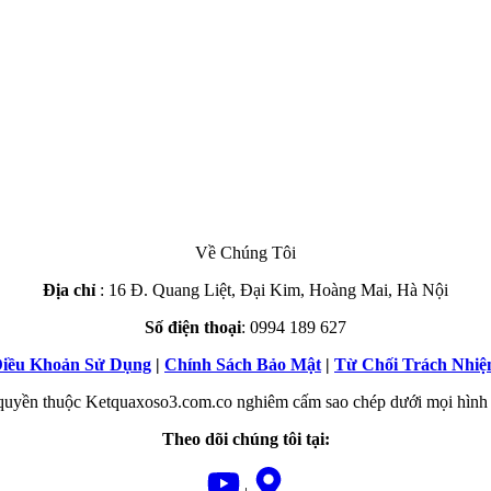
Về Chúng Tôi
Địa chỉ
: 16 Đ. Quang Liệt, Đại Kim, Hoàng Mai, Hà Nội
Số điện thoại
: 0994 189 627
iều Khoản Sử Dụng
|
Chính Sách Bảo Mật
|
Từ Chối Trách Nhi
quyền thuộc Ketquaxoso3.com.co nghiêm cấm sao chép dưới mọi hình 
Theo dõi chúng tôi tại: