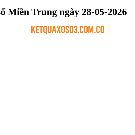
số Miền Trung ngày 28-05-2026
30 NGÀY
BẢNG ĐẶC BIỆT
THỐNG KÊ LÔ
QUAY