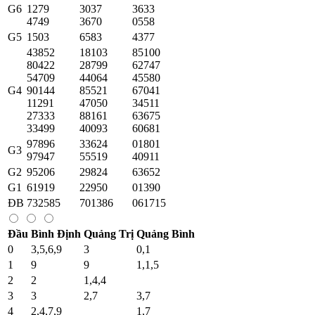
G6
1279
3037
3633
4749
3670
0558
G5
1503
6583
4377
43852
18103
85100
80422
28799
62747
54709
44064
45580
G4
90144
85521
67041
11291
47050
34511
27333
88161
63675
33499
40093
60681
97896
33624
01801
G3
97947
55519
40911
G2
95206
29824
63652
G1
61919
22950
01390
ĐB
732585
701386
061715
Đầu
Bình Định
Quảng Trị
Quảng Bình
0
3,5,6,9
3
0,1
1
9
9
1,1,
5
2
2
1,4,4
3
3
2,7
3,7
4
2,4,7,9
1,7