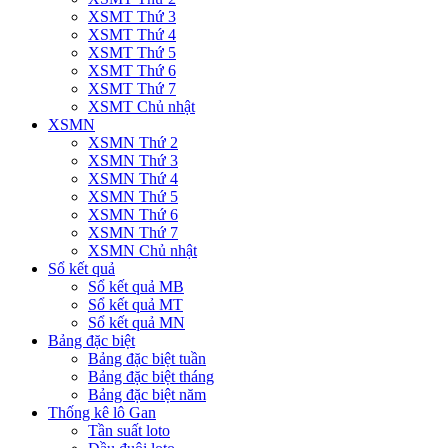
XSMT Thứ 3
XSMT Thứ 4
XSMT Thứ 5
XSMT Thứ 6
XSMT Thứ 7
XSMT Chủ nhật
XSMN
XSMN Thứ 2
XSMN Thứ 3
XSMN Thứ 4
XSMN Thứ 5
XSMN Thứ 6
XSMN Thứ 7
XSMN Chủ nhật
Sổ kết quả
Sổ kết quả MB
Sổ kết quả MT
Sổ kết quả MN
Bảng đặc biệt
Bảng đặc biệt tuần
Bảng đặc biệt tháng
Bảng đặc biệt năm
Thống kê lô Gan
Tần suất loto