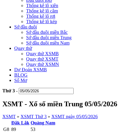
Đầu đuôi loto
Thống kê lô xiên
Thống kê lô câm
Thống kê lô rơi
Thống kê lô kép
Sớ đầu đuôi
Sớ đầu đuôi miền Bắc
Sớ đầu đuôi miền Trung
Sớ đầu đuôi miền Nam
Quay thử
Quay thử XSMB
Quay thử XSMT
Quay thử XSMN
Dự Đoán XSMB
BLOG
Sổ Mơ
Thứ 3
-
XSMT - Xổ số miền Trung 05/05/2026
XSMT
»
XSMT Thứ 3
»
XSMT ngày 05/05/2026
Đắk Lắk
Quảng Nam
G8
89
53