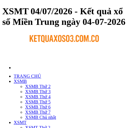
XSMT 04/07/2026 - Kết quả xổ
số Miền Trung ngày 04-07-2026
TRANG CHỦ
XSMB
XSMT
XSMN
XSMB 
TRANG CHỦ
XSMB
XSMB Thứ 2
XSMB Thứ 3
XSMB Thứ 4
XSMB Thứ 5
XSMB Thứ 6
XSMB Thứ 7
XSMB Chủ nhật
XSMT
XSMT Thứ 2