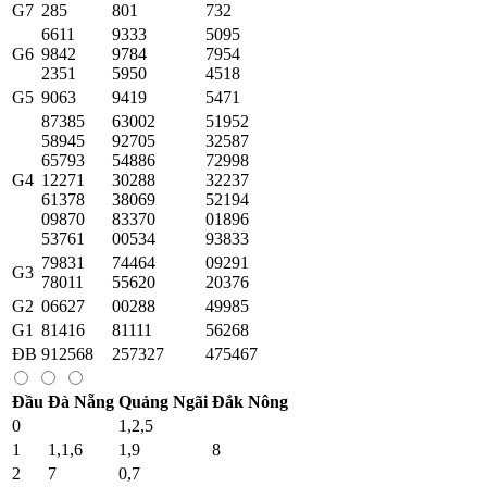
G7
285
801
732
6611
9333
5095
G6
9842
9784
7954
2351
5950
4518
G5
9063
9419
5471
87385
63002
51952
58945
92705
32587
65793
54886
72998
G4
12271
30288
32237
61378
38069
52194
09870
83370
01896
53761
00534
93833
79831
74464
09291
G3
78011
55620
20376
G2
06627
00288
49985
G1
81416
81111
56268
ĐB
912568
257327
475467
Đầu
Đà Nẵng
Quảng Ngãi
Đắk Nông
0
1,2,5
1
1,1,6
1,9
8
2
7
0,
7