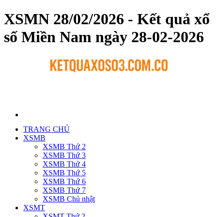
XSMN 28/02/2026 - Kết quả xổ
số Miền Nam ngày 28-02-2026
TRANG CHỦ
XSMB
XSMT
XSMN
XSMB 
TRANG CHỦ
XSMB
XSMB Thứ 2
XSMB Thứ 3
XSMB Thứ 4
XSMB Thứ 5
XSMB Thứ 6
XSMB Thứ 7
XSMB Chủ nhật
XSMT
XSMT Thứ 2