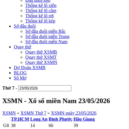
Đầu đuôi loto
Thống kê lô xiên
Thống kê lô câm
Thống kê lô rơi
Thống kê lô kép
Sớ đầu đuôi
Sớ đầu đuôi miền Bắc
Sớ đầu đuôi miền Trung
Sớ đầu đuôi miền Nam
Quay thử
Quay thử XSMB
Quay thử XSMT
Quay thử XSMN
Dự Đoán XSMB
BLOG
Sổ Mơ
Thứ 7
-
XSMN - Xổ số miền Nam 23/05/2026
XSMN
»
XSMN Thứ 7
»
XSMN ngày 23/05/2026
TP.HCM
Long An
Bình Phước
Hậu Giang
G8
38
14
66
39