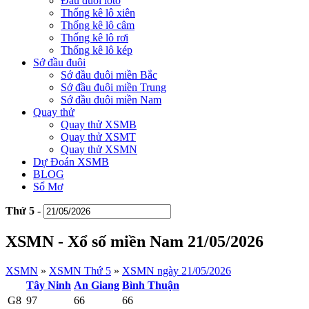
Đầu đuôi loto
Thống kê lô xiên
Thống kê lô câm
Thống kê lô rơi
Thống kê lô kép
Sớ đầu đuôi
Sớ đầu đuôi miền Bắc
Sớ đầu đuôi miền Trung
Sớ đầu đuôi miền Nam
Quay thử
Quay thử XSMB
Quay thử XSMT
Quay thử XSMN
Dự Đoán XSMB
BLOG
Sổ Mơ
Thứ 5
-
XSMN - Xổ số miền Nam 21/05/2026
XSMN
»
XSMN Thứ 5
»
XSMN ngày 21/05/2026
Tây Ninh
An Giang
Bình Thuận
G8
97
66
66