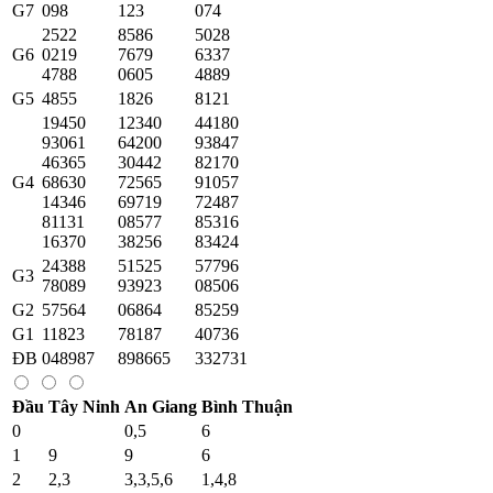
G7
098
123
074
2522
8586
5028
G6
0219
7679
6337
4788
0605
4889
G5
4855
1826
8121
19450
12340
44180
93061
64200
93847
46365
30442
82170
G4
68630
72565
91057
14346
69719
72487
81131
08577
85316
16370
38256
83424
24388
51525
57796
G3
78089
93923
08506
G2
57564
06864
85259
G1
11823
78187
40736
ĐB
048987
898665
332731
Đầu
Tây Ninh
An Giang
Bình Thuận
0
0,5
6
1
9
9
6
2
2,3
3,3,5,6
1,4,8