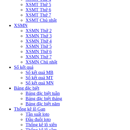
XSMT Thứ 5
XSMT Thứ 6
XSMT Thứ 7
XSMT Chủ nhật
XSMN
XSMN Thứ 2
XSMN Thứ 3
XSMN Thứ 4
XSMN Thứ 5
XSMN Thứ 6
XSMN Thứ 7
XSMN Chủ nhật
Sổ kết quả
Sổ kết quả MB
Sổ kết quả MT
Sổ kết quả MN
Bảng đặc biệt
Bảng đặc biệt tuần
Bảng đặc biệt tháng
Bảng đặc biệt năm
Thống kê lô Gan
Tần suất loto
Đầu đuôi loto
Thống kê lô xiên
Thống kê lô câm