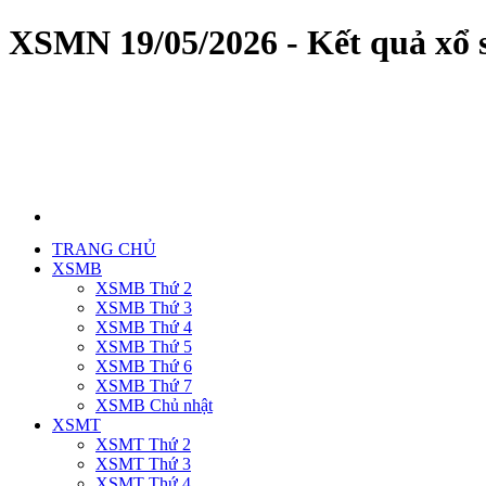
XSMN 19/05/2026 - Kết quả xổ 
TRANG CHỦ
XSMB
XSMT
XSMN
XSMB 
TRANG CHỦ
XSMB
XSMB Thứ 2
XSMB Thứ 3
XSMB Thứ 4
XSMB Thứ 5
XSMB Thứ 6
XSMB Thứ 7
XSMB Chủ nhật
XSMT
XSMT Thứ 2
XSMT Thứ 3
XSMT Thứ 4