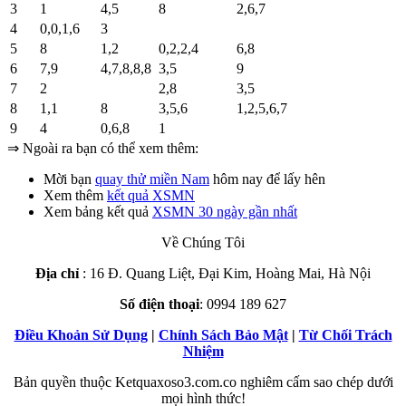
3
1
4,5
8
2,6,
7
4
0,0,1,6
3
5
8
1,2
0,2,2,4
6,8
6
7,9
4,7,8,8,8
3,5
9
7
2
2
,8
3,5
8
1,1
8
3,5,6
1,2,5,6,7
9
4
0,6,8
1
⇒ Ngoài ra bạn có thể xem thêm:
Mời bạn
quay thử miền Nam
hôm nay để lấy hên
Xem thêm
kết quả XSMN
Xem bảng kết quả
XSMN 30 ngày gần nhất
Về Chúng Tôi
Địa chỉ
: 16 Đ. Quang Liệt, Đại Kim, Hoàng Mai, Hà Nội
Số điện thoại
: 0994 189 627
Điều Khoản Sử Dụng
|
Chính Sách Bảo Mật
|
Từ Chối Trách
Nhiệm
Bản quyền thuộc Ketquaxoso3.com.co nghiêm cấm sao chép dưới
mọi hình thức!