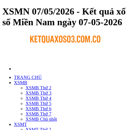
XSMN 07/05/2026 - Kết quả xổ
số Miền Nam ngày 07-05-2026
TRANG CHỦ
XSMB
XSMT
XSMN
XSMB 
TRANG CHỦ
XSMB
XSMB Thứ 2
XSMB Thứ 3
XSMB Thứ 4
XSMB Thứ 5
XSMB Thứ 6
XSMB Thứ 7
XSMB Chủ nhật
XSMT
XSMT Thứ 2