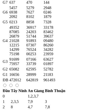
G7
637
470
144
5457
5279
2948
G6
6938
7627
0246
2092
8102
1879
G5
0213
8858
7328
49352
36917
33178
87085
24203
83462
26879
51744
39637
G4
21028
91893
09480
12215
07307
86260
14299
76524
34282
75198
00253
23959
91699
07166
63627
G3
75957
33739
01897
G2
65082
62595
52782
G1
16656
28999
21183
ĐB
472012
642819
961493
Đầu
Tây Ninh
An Giang
Bình Thuận
0
1,2,3,7
1
2
,3,5
7,
9
3
2
8
4,7
7,8