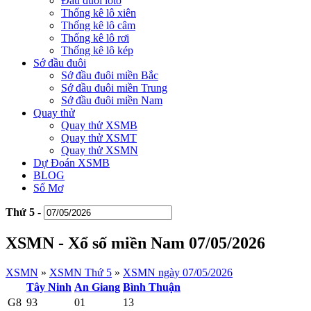
Đầu đuôi loto
Thống kê lô xiên
Thống kê lô câm
Thống kê lô rơi
Thống kê lô kép
Sớ đầu đuôi
Sớ đầu đuôi miền Bắc
Sớ đầu đuôi miền Trung
Sớ đầu đuôi miền Nam
Quay thử
Quay thử XSMB
Quay thử XSMT
Quay thử XSMN
Dự Đoán XSMB
BLOG
Sổ Mơ
Thứ 5
-
XSMN - Xổ số miền Nam 07/05/2026
XSMN
»
XSMN Thứ 5
»
XSMN ngày 07/05/2026
Tây Ninh
An Giang
Bình Thuận
G8
93
01
13