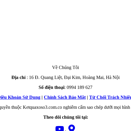
Về Chúng Tôi
Địa chỉ
: 16 Đ. Quang Liệt, Đại Kim, Hoàng Mai, Hà Nội
Số điện thoại
: 0994 189 627
iều Khoản Sử Dụng
|
Chính Sách Bảo Mật
|
Từ Chối Trách Nhi
quyền thuộc Ketquaxoso3.com.co nghiêm cấm sao chép dưới mọi hình 
Theo dõi chúng tôi tại: