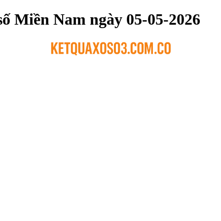
số Miền Nam ngày 05-05-2026
30 NGÀY
BẢNG ĐẶC BIỆT
THỐNG KÊ LÔ
QUAY