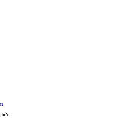
ệm
thức!