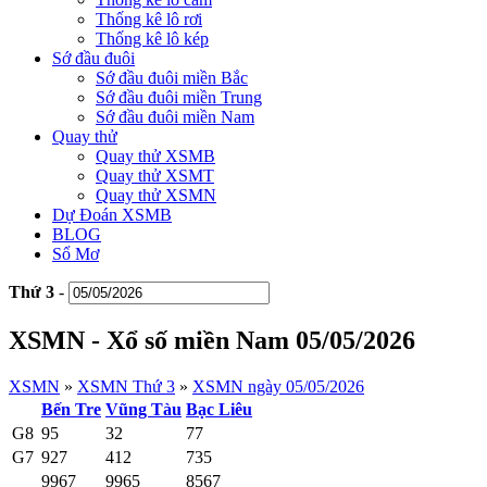
Thống kê lô rơi
Thống kê lô kép
Sớ đầu đuôi
Sớ đầu đuôi miền Bắc
Sớ đầu đuôi miền Trung
Sớ đầu đuôi miền Nam
Quay thử
Quay thử XSMB
Quay thử XSMT
Quay thử XSMN
Dự Đoán XSMB
BLOG
Sổ Mơ
Thứ 3
-
XSMN - Xổ số miền Nam 05/05/2026
XSMN
»
XSMN Thứ 3
»
XSMN ngày 05/05/2026
Bến Tre
Vũng Tàu
Bạc Liêu
G8
95
32
77
G7
927
412
735
9967
9965
8567