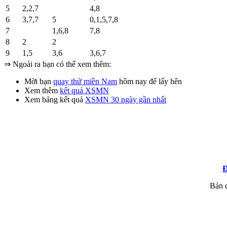
5
2,2,7
4,8
6
3,7,7
5
0,1,5,7,8
7
1,6,8
7,8
8
2
2
9
1,5
3,6
3
,6,7
⇒ Ngoài ra bạn có thể xem thêm:
Mời bạn
quay thử miền Nam
hôm nay để lấy hên
Xem thêm
kết quả XSMN
Xem bảng kết quả
XSMN 30 ngày gần nhất
Đ
Bản 