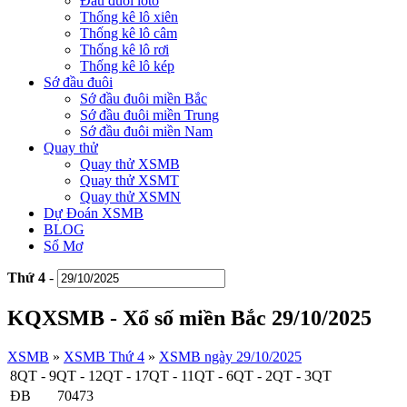
Đầu đuôi loto
Thống kê lô xiên
Thống kê lô câm
Thống kê lô rơi
Thống kê lô kép
Sớ đầu đuôi
Sớ đầu đuôi miền Bắc
Sớ đầu đuôi miền Trung
Sớ đầu đuôi miền Nam
Quay thử
Quay thử XSMB
Quay thử XSMT
Quay thử XSMN
Dự Đoán XSMB
BLOG
Sổ Mơ
Thứ 4
-
KQXSMB - Xổ số miền Bắc 29/10/2025
XSMB
»
XSMB Thứ 4
»
XSMB ngày 29/10/2025
8QT - 9QT - 12QT - 17QT - 11QT - 6QT - 2QT - 3QT
ĐB
70473