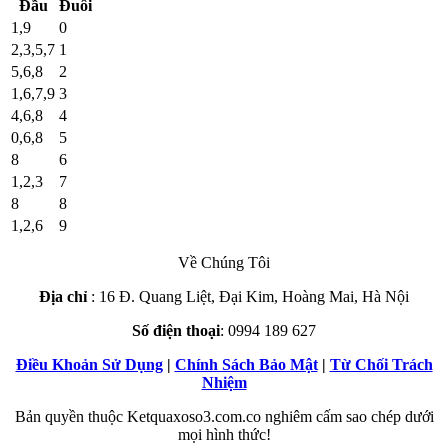
Đầu
Đuôi
1,9
0
2,3,5,7
1
5,6,8
2
1,6,7,9
3
4,6,8
4
0
,6,8
5
8
6
1,2,3
7
8
8
1,2,6
9
Về Chúng Tôi
Địa chỉ
: 16 Đ. Quang Liệt, Đại Kim, Hoàng Mai, Hà Nội
Số điện thoại
: 0994 189 627
Điều Khoản Sử Dụng
|
Chính Sách Bảo Mật
|
Từ Chối Trách
Nhiệm
Bản quyền thuộc Ketquaxoso3.com.co nghiêm cấm sao chép dưới
mọi hình thức!