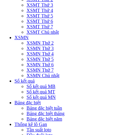
XSMT Thứ 3
XSMT Thứ 4
XSMT Thứ 5
XSMT Thứ 6
XSMT Thứ 7
XSMT Chủ nhật
XSMN
XSMN Thứ 2
XSMN Thứ 3
XSMN Thứ 4
XSMN Thứ 5
XSMN Thứ 6
XSMN Thứ 7
XSMN Chủ nhật
Sổ kết quả
Sổ kết quả MB
Sổ kết quả MT
Sổ kết quả MN
Bảng đặc biệt
Bảng đặc biệt tuần
Bảng đặc biệt tháng
Bảng đặc biệt năm
Thống kê lô Gan
Tần suất loto