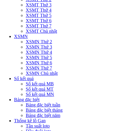
XSMT Thứ 3
XSMT Thứ 4
XSMT Thứ 5
XSMT Thứ 6
XSMT Thứ 7
XSMT Chủ nhật
XSMN
XSMN Thứ 2
XSMN Thứ 3
XSMN Thứ 4
XSMN Thứ 5
XSMN Thứ 6
XSMN Thứ 7
XSMN Chủ nhật
Sổ kết quả
Sổ kết quả MB
Sổ kết quả MT
Sổ kết quả MN
Bảng đặc biệt
Bảng đặc biệt tuần
Bảng đặc biệt tháng
Bảng đặc biệt năm
Thống kê lô Gan
Tần suất loto