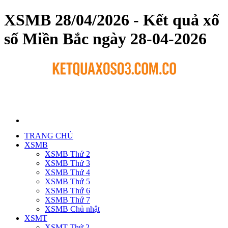
XSMB 28/04/2026 - Kết quả xổ
số Miền Bắc ngày 28-04-2026
TRANG CHỦ
XSMB
XSMT
XSMN
XSMB 
TRANG CHỦ
XSMB
XSMB Thứ 2
XSMB Thứ 3
XSMB Thứ 4
XSMB Thứ 5
XSMB Thứ 6
XSMB Thứ 7
XSMB Chủ nhật
XSMT
XSMT Thứ 2