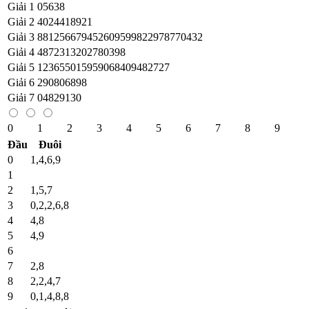
Giải 1
05638
Giải 2
40244
18921
Giải 3
88125
66794
52609
59982
29787
70432
Giải 4
4872
3132
0278
0398
Giải 5
1236
5501
5959
0684
0948
2727
Giải 6
290
806
898
Giải 7
04
82
91
30
0
1
2
3
4
5
6
7
8
9
Đầu
Đuôi
0
1,4,6,9
1
2
1,5,7
3
0,2,2,6,8
4
4,8
5
4
,9
6
7
2,8
8
2,2,4,7
9
0,1,4,8,8