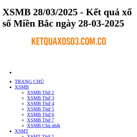
XSMB 28/03/2025 - Kết quả xổ
số Miền Bắc ngày 28-03-2025
TRANG CHỦ
XSMB
XSMT
XSMN
XSMB 
TRANG CHỦ
XSMB
XSMB Thứ 2
XSMB Thứ 3
XSMB Thứ 4
XSMB Thứ 5
XSMB Thứ 6
XSMB Thứ 7
XSMB Chủ nhật
XSMT
XSMT Thứ 2