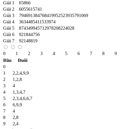
Giải 1
65866
Giải 2
60556
15741
Giải 3
79469
13847
68419
95252
39357
91069
Giải 4
3634
4854
1153
3974
Giải 5
8743
4994
5712
9782
0822
4028
Giải 6
921
844
756
Giải 7
92
14
88
19
0
1
2
3
4
5
6
7
8
9
Đầu
Đuôi
0
1
2
,
2
,4,9,9
2
1,2,8
3
4
4
1,3,4,7
5
2,3,4,6,6,7
6
6,9,9
7
4
8
2,8
9
2,4