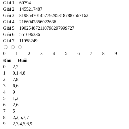
Giải 1
60794
Giải 2
14552
17487
Giải 3
81985
47014
57792
95318
78875
67162
Giải 4
2166
9428
5602
2636
Giải 5
1902
5487
2110
7982
9799
9727
Giải 6
551
696
336
Giải 7
11
95
82
49
0
1
2
3
4
5
6
7
8
9
Đầu
Đuôi
0
2,2
1
0,1,4,8
2
7,8
3
6,6
4
9
5
1,2
6
2,6
7
5
8
2,2,5,7,7
9
2,
3
,4,5,6,9