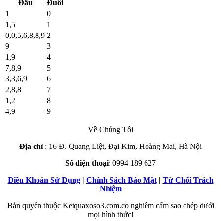
Đầu
Đuôi
1
0
1,5
1
0,0,5,6,8,8,9
2
9
3
1,9
4
7,8,9
5
3,3,6,9
6
2,8,8
7
1,2
8
4,9
9
Về Chúng Tôi
Địa chỉ
: 16 Đ. Quang Liệt, Đại Kim, Hoàng Mai, Hà Nội
Số điện thoại
: 0994 189 627
Điều Khoản Sử Dụng
|
Chính Sách Bảo Mật
|
Từ Chối Trách
Nhiệm
Bản quyền thuộc Ketquaxoso3.com.co nghiêm cấm sao chép dưới
mọi hình thức!