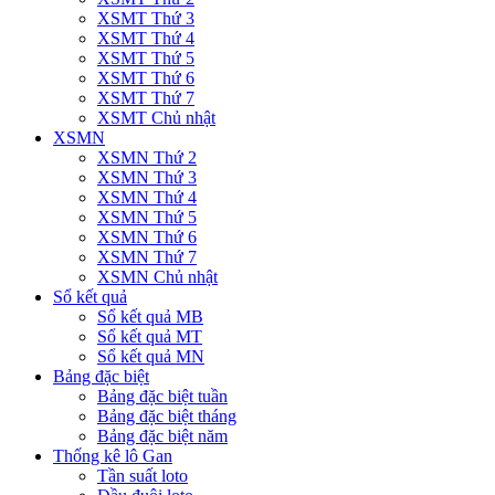
XSMT Thứ 3
XSMT Thứ 4
XSMT Thứ 5
XSMT Thứ 6
XSMT Thứ 7
XSMT Chủ nhật
XSMN
XSMN Thứ 2
XSMN Thứ 3
XSMN Thứ 4
XSMN Thứ 5
XSMN Thứ 6
XSMN Thứ 7
XSMN Chủ nhật
Sổ kết quả
Sổ kết quả MB
Sổ kết quả MT
Sổ kết quả MN
Bảng đặc biệt
Bảng đặc biệt tuần
Bảng đặc biệt tháng
Bảng đặc biệt năm
Thống kê lô Gan
Tần suất loto