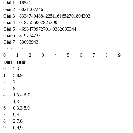
Giải 1
18541
Giải 2
60215
67246
Giải 3
83347
49488
42251
16165
27018
04302
Giải 4
0187
5560
0282
5399
Giải 5
4696
4799
7270
1403
6263
5344
Giải 6
819
774
727
Giải 7
53
69
39
43
0
1
2
3
4
5
6
7
8
9
Đầu
Đuôi
0
2,3
1
5,8,9
2
7
3
9
4
1,3,4,6,7
5
1,3
6
0,
3
,
3
,5,9
7
0,4
8
2,7,8
9
6,9,9