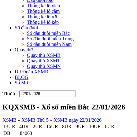
Đầu đuôi loto
Thống kê lô xiên
Thống kê lô câm
Thống kê lô rơi
Thống kê lô kép
Sớ đầu đuôi
Sớ đầu đuôi miền Bắc
Sớ đầu đuôi miền Trung
Sớ đầu đuôi miền Nam
Quay thử
Quay thử XSMB
Quay thử XSMT
Quay thử XSMN
Dự Đoán XSMB
BLOG
Sổ Mơ
Thứ 5
-
KQXSMB - Xổ số miền Bắc 22/01/2026
XSMB
»
XSMB Thứ 5
»
XSMB ngày 22/01/2026
13UR - 4UR - 2UR - 16UR - 8UR - 9UR - 10UR - 6UR
ĐB
84063