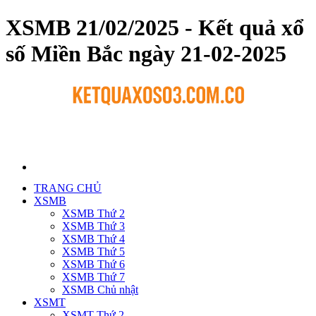
XSMB 21/02/2025 - Kết quả xổ
số Miền Bắc ngày 21-02-2025
TRANG CHỦ
XSMB
XSMT
XSMN
XSMB 
TRANG CHỦ
XSMB
XSMB Thứ 2
XSMB Thứ 3
XSMB Thứ 4
XSMB Thứ 5
XSMB Thứ 6
XSMB Thứ 7
XSMB Chủ nhật
XSMT
XSMT Thứ 2