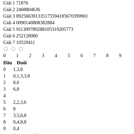
Giải 1
71876
Giải 2
24688
04636
Giải 3
89256
63913
35175
59418
56703
99901
Giải 4
0090
1408
0838
2884
Giải 5
9113
0978
9288
1053
1920
5773
Giải 6
252
120
080
Giải 7
10
52
94
11
0
1
2
3
4
5
6
7
8
9
Đầu
Đuôi
0
1,3,8
1
0,1,3,3,8
2
0,0
3
6,8
4
5
2,2,3,6
6
8
7
3,5,6,8
8
0,4,8,8
9
0,4