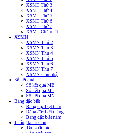
XSMT Thứ 3
XSMT Thứ 4
XSMT Thứ 5
XSMT Thứ 6
XSMT Thứ 7
XSMT Chủ nhật
XSMN
XSMN Thứ 2
XSMN Thứ 3
XSMN Thứ 4
XSMN Thứ 5
XSMN Thứ 6
XSMN Thứ 7
XSMN Chủ nhật
Sổ kết quả
Sổ kết quả MB
Sổ kết quả MT
Sổ kết quả MN
Bảng đặc biệt
Bảng đặc biệt tuần
Bảng đặc biệt tháng
Bảng đặc biệt năm
Thống kê lô Gan
Tần suất loto