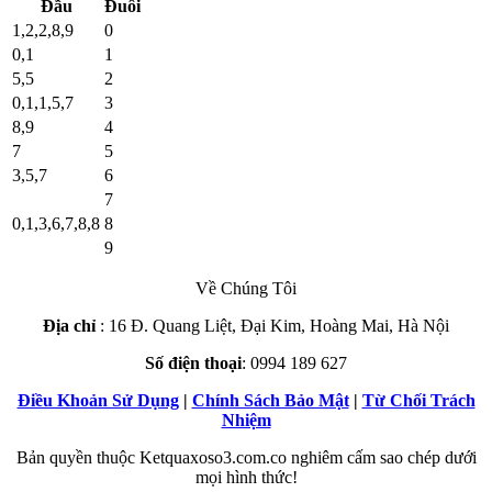
Đầu
Đuôi
1,2,2,8,9
0
0,1
1
5,5
2
0,1,1,5,7
3
8,9
4
7
5
3,5,7
6
7
0,1,3,
6
,7,8,8
8
9
Về Chúng Tôi
Địa chỉ
: 16 Đ. Quang Liệt, Đại Kim, Hoàng Mai, Hà Nội
Số điện thoại
: 0994 189 627
Điều Khoản Sử Dụng
|
Chính Sách Bảo Mật
|
Từ Chối Trách
Nhiệm
Bản quyền thuộc Ketquaxoso3.com.co nghiêm cấm sao chép dưới
mọi hình thức!