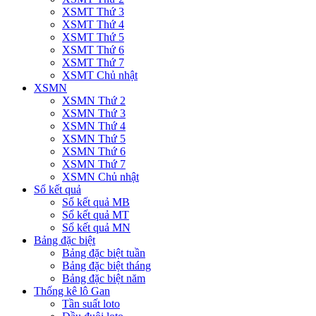
XSMT Thứ 3
XSMT Thứ 4
XSMT Thứ 5
XSMT Thứ 6
XSMT Thứ 7
XSMT Chủ nhật
XSMN
XSMN Thứ 2
XSMN Thứ 3
XSMN Thứ 4
XSMN Thứ 5
XSMN Thứ 6
XSMN Thứ 7
XSMN Chủ nhật
Sổ kết quả
Sổ kết quả MB
Sổ kết quả MT
Sổ kết quả MN
Bảng đặc biệt
Bảng đặc biệt tuần
Bảng đặc biệt tháng
Bảng đặc biệt năm
Thống kê lô Gan
Tần suất loto