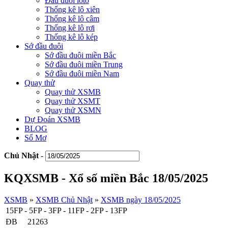
Đầu đuôi loto
Thống kê lô xiên
Thống kê lô câm
Thống kê lô rơi
Thống kê lô kép
Sớ đầu đuôi
Sớ đầu đuôi miền Bắc
Sớ đầu đuôi miền Trung
Sớ đầu đuôi miền Nam
Quay thử
Quay thử XSMB
Quay thử XSMT
Quay thử XSMN
Dự Đoán XSMB
BLOG
Sổ Mơ
Chủ Nhật
-
KQXSMB - Xổ số miền Bắc 18/05/2025
XSMB
»
XSMB Chủ Nhật
»
XSMB ngày 18/05/2025
15FP - 5FP - 3FP - 11FP - 2FP - 13FP
ĐB
21263