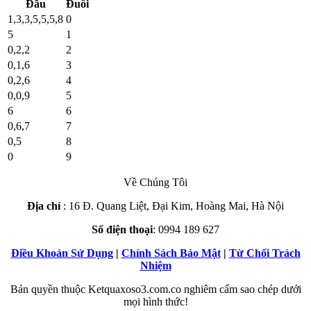
Đầu
Đuôi
1,3,3,5,5,5,8
0
5
1
0,2,2
2
0,1,
6
3
0,2,6
4
0,0,9
5
6
6
0,6,7
7
0,5
8
0
9
Về Chúng Tôi
Địa chỉ
: 16 Đ. Quang Liệt, Đại Kim, Hoàng Mai, Hà Nội
Số điện thoại
: 0994 189 627
Điều Khoản Sử Dụng
|
Chính Sách Bảo Mật
|
Từ Chối Trách
Nhiệm
Bản quyền thuộc Ketquaxoso3.com.co nghiêm cấm sao chép dưới
mọi hình thức!