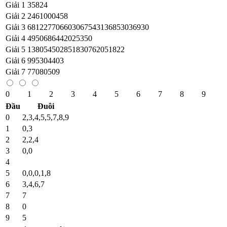
Giải 1
35824
Giải 2
24610
00458
Giải 3
68122
77066
03067
54313
68530
36930
Giải 4
4950
6864
4202
5350
Giải 5
1380
5450
2851
8307
6205
1822
Giải 6
995
304
403
Giải 7
77
08
05
09
0
1
2
3
4
5
6
7
8
9
Đầu
Đuôi
0
2,3,4,5,5,7,8,9
1
0,3
2
2,2,4
3
0,0
4
5
0,0,0,1,8
6
3
,4,6,7
7
7
8
0
9
5