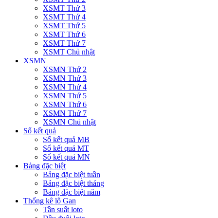
XSMT Thứ 3
XSMT Thứ 4
XSMT Thứ 5
XSMT Thứ 6
XSMT Thứ 7
XSMT Chủ nhật
XSMN
XSMN Thứ 2
XSMN Thứ 3
XSMN Thứ 4
XSMN Thứ 5
XSMN Thứ 6
XSMN Thứ 7
XSMN Chủ nhật
Sổ kết quả
Sổ kết quả MB
Sổ kết quả MT
Sổ kết quả MN
Bảng đặc biệt
Bảng đặc biệt tuần
Bảng đặc biệt tháng
Bảng đặc biệt năm
Thống kê lô Gan
Tần suất loto