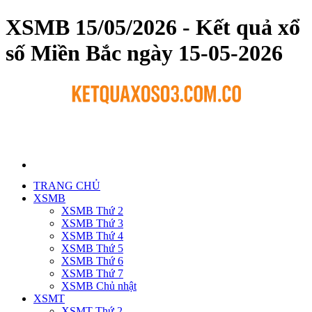
XSMB 15/05/2026 - Kết quả xổ
số Miền Bắc ngày 15-05-2026
TRANG CHỦ
XSMB
XSMT
XSMN
XSMB 
TRANG CHỦ
XSMB
XSMB Thứ 2
XSMB Thứ 3
XSMB Thứ 4
XSMB Thứ 5
XSMB Thứ 6
XSMB Thứ 7
XSMB Chủ nhật
XSMT
XSMT Thứ 2