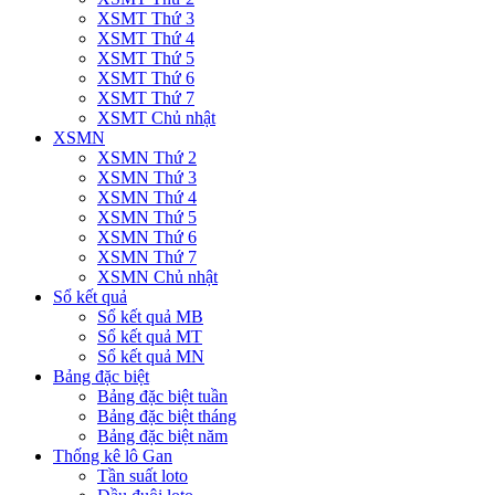
XSMT Thứ 3
XSMT Thứ 4
XSMT Thứ 5
XSMT Thứ 6
XSMT Thứ 7
XSMT Chủ nhật
XSMN
XSMN Thứ 2
XSMN Thứ 3
XSMN Thứ 4
XSMN Thứ 5
XSMN Thứ 6
XSMN Thứ 7
XSMN Chủ nhật
Sổ kết quả
Sổ kết quả MB
Sổ kết quả MT
Sổ kết quả MN
Bảng đặc biệt
Bảng đặc biệt tuần
Bảng đặc biệt tháng
Bảng đặc biệt năm
Thống kê lô Gan
Tần suất loto