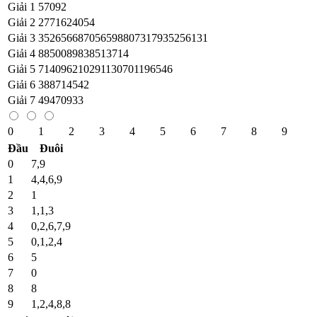
Giải 1
57092
Giải 2
27716
24054
Giải 3
35265
66870
56598
80731
79352
56131
Giải 4
8850
0898
3851
3714
Giải 5
7140
9621
0291
1307
0119
6546
Giải 6
388
714
542
Giải 7
49
47
09
33
0
1
2
3
4
5
6
7
8
9
Đầu
Đuôi
0
7,9
1
4,4,6,9
2
1
3
1,1,3
4
0,2,6,7,9
5
0,1,2,4
6
5
7
0
8
8
9
1,2,
4
,8,8