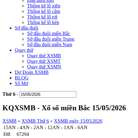
Đầu đuôi loto
Thống kê lô xiên
Thống kê lô câm
Thống kê lô rơi
Thống kê lô kép
Sớ đầu đuôi
Sớ đầu đuôi miền Bắc
Sớ đầu đuôi miền Trung
Sớ đầu đuôi miền Nam
Quay thử
Quay thử XSMB
Quay thử XSMT
Quay thử XSMN
Dự Đoán XSMB
BLOG
Sổ Mơ
Thứ 6
-
KQXSMB - Xổ số miền Bắc 15/05/2026
XSMB
»
XSMB Thứ 6
»
XSMB ngày 15/05/2026
15AN - 4AN - 2AN - 12AN - 1AN - 6AN
ĐB
67294