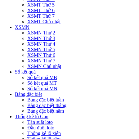
XSMT Thứ 5
XSMT Thứ 6
XSMT Thứ 7
XSMT Chủ nhật
XSMN
XSMN Thứ 2
XSMN Thứ 3
XSMN Thứ 4
XSMN Thứ 5
XSMN Thứ 6
XSMN Thứ 7
XSMN Chủ nhật
Sổ kết quả
Sổ kết quả MB
Sổ kết quả MT
Sổ kết quả MN
Bảng đặc biệt
Bảng đặc biệt tuần
Bảng đặc biệt tháng
Bảng đặc biệt năm
Thống kê lô Gan
Tần suất loto
Đầu đuôi loto
Thống kê lô xiên
Thống kê lô câm