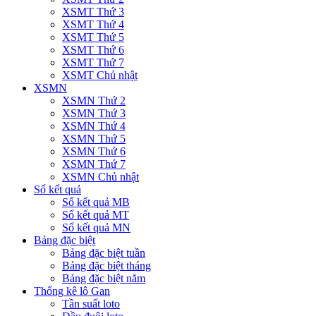
XSMT Thứ 3
XSMT Thứ 4
XSMT Thứ 5
XSMT Thứ 6
XSMT Thứ 7
XSMT Chủ nhật
XSMN
XSMN Thứ 2
XSMN Thứ 3
XSMN Thứ 4
XSMN Thứ 5
XSMN Thứ 6
XSMN Thứ 7
XSMN Chủ nhật
Sổ kết quả
Sổ kết quả MB
Sổ kết quả MT
Sổ kết quả MN
Bảng đặc biệt
Bảng đặc biệt tuần
Bảng đặc biệt tháng
Bảng đặc biệt năm
Thống kê lô Gan
Tần suất loto