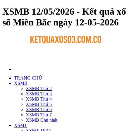
XSMB 12/05/2026 - Kết quả xổ
số Miền Bắc ngày 12-05-2026
TRANG CHỦ
XSMB
XSMT
XSMN
XSMB 
TRANG CHỦ
XSMB
XSMB Thứ 2
XSMB Thứ 3
XSMB Thứ 4
XSMB Thứ 5
XSMB Thứ 6
XSMB Thứ 7
XSMB Chủ nhật
XSMT
XSMT Thứ 2