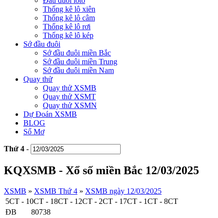
Đầu đuôi loto
Thống kê lô xiên
Thống kê lô câm
Thống kê lô rơi
Thống kê lô kép
Sớ đầu đuôi
Sớ đầu đuôi miền Bắc
Sớ đầu đuôi miền Trung
Sớ đầu đuôi miền Nam
Quay thử
Quay thử XSMB
Quay thử XSMT
Quay thử XSMN
Dự Đoán XSMB
BLOG
Sổ Mơ
Thứ 4
-
KQXSMB - Xổ số miền Bắc 12/03/2025
XSMB
»
XSMB Thứ 4
»
XSMB ngày 12/03/2025
5CT - 10CT - 18CT - 12CT - 2CT - 17CT - 1CT - 8CT
ĐB
80738