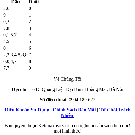
Đầu
Đuôi
2,6
0
9
1
0,2
2
7,8
3
0,1,5,7
4
4,5
5
0
6
2,2,3,4,
8
,
8
,
8
7
0,0,4,7
8
7,7
9
Về Chúng Tôi
Địa chỉ
: 16 Đ. Quang Liệt, Đại Kim, Hoàng Mai, Hà Nội
Số điện thoại
: 0994 189 627
Điều Khoản Sử Dụng
|
Chính Sách Bảo Mật
|
Từ Chối Trách
Nhiệm
Bản quyền thuộc Ketquaxoso3.com.co nghiêm cấm sao chép dưới
mọi hình thức!