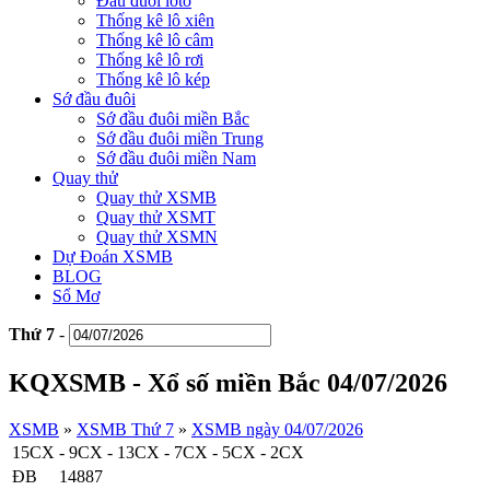
Đầu đuôi loto
Thống kê lô xiên
Thống kê lô câm
Thống kê lô rơi
Thống kê lô kép
Sớ đầu đuôi
Sớ đầu đuôi miền Bắc
Sớ đầu đuôi miền Trung
Sớ đầu đuôi miền Nam
Quay thử
Quay thử XSMB
Quay thử XSMT
Quay thử XSMN
Dự Đoán XSMB
BLOG
Sổ Mơ
Thứ 7
-
KQXSMB - Xổ số miền Bắc 04/07/2026
XSMB
»
XSMB Thứ 7
»
XSMB ngày 04/07/2026
15CX - 9CX - 13CX - 7CX - 5CX - 2CX
ĐB
14887