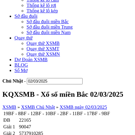
Thống kê lô rơi
Thống kê lô kép
Sớ đầu đuôi
Sớ đầu đuôi miền Bắc
Sớ đầu đuôi miền Trung
Sớ đầu đuôi miền Nam
Quay thử
Quay thử XSMB
Quay thử XSMT
Quay thử XSMN
Dự Đoán XSMB
BLOG
Sổ Mơ
Chủ Nhật
-
KQXSMB - Xổ số miền Bắc 02/03/2025
XSMB
»
XSMB Chủ Nhật
»
XSMB ngày 02/03/2025
19BF - 8BF - 12BF - 10BF - 2BF - 11BF - 17BF - 9BF
ĐB
22165
Giải 1
90047
Giải 2
57379
10285