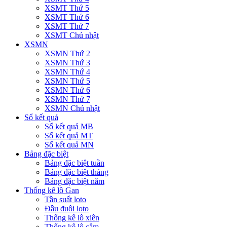
XSMT Thứ 5
XSMT Thứ 6
XSMT Thứ 7
XSMT Chủ nhật
XSMN
XSMN Thứ 2
XSMN Thứ 3
XSMN Thứ 4
XSMN Thứ 5
XSMN Thứ 6
XSMN Thứ 7
XSMN Chủ nhật
Sổ kết quả
Sổ kết quả MB
Sổ kết quả MT
Sổ kết quả MN
Bảng đặc biệt
Bảng đặc biệt tuần
Bảng đặc biệt tháng
Bảng đặc biệt năm
Thống kê lô Gan
Tần suất loto
Đầu đuôi loto
Thống kê lô xiên
Thống kê lô câm