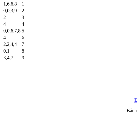
1,6,6,8
1
0,0,3,9
2
2
3
4
4
0,0,
6
,7,8
5
4
6
2,2,4,4
7
0,1
8
3,4,7
9
Đ
Bản 