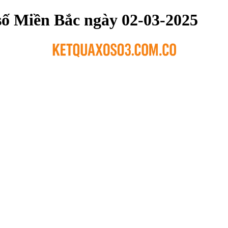
số Miền Bắc ngày 02-03-2025
30 NGÀY
BẢNG ĐẶC BIỆT
THỐNG KÊ LÔ
QUAY