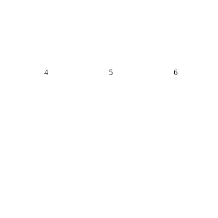
4
5
6