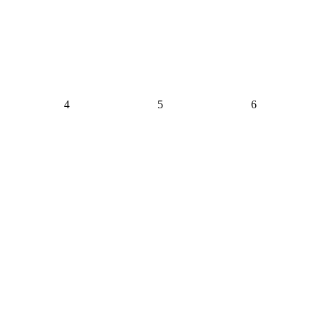
4
5
6