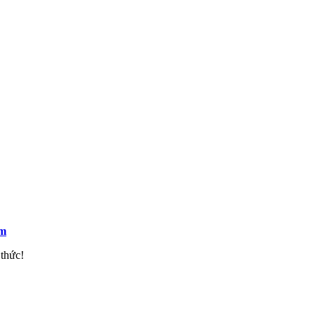
ệm
thức!