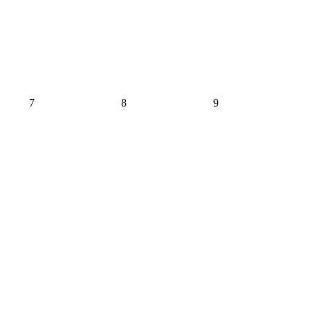
7
8
9