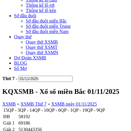
Thống kê lô rơi
Thống kê lô kép
Sớ đầu đuôi
Sớ đầu đuôi miền Bắc
Sớ đầu đuôi miền Trung
Sớ đầu đuôi miền Nam
Quay thử
Quay thử XSMB
Quay thử XSMT
Quay thử XSMN
Dự Đoán XSMB
BLOG
Sổ Mơ
Thứ 7
-
KQXSMB - Xổ số miền Bắc 01/11/2025
XSMB
»
XSMB Thứ 7
»
XSMB ngày 01/11/2025
15QP - 3QP - 14QP - 16QP - 6QP - 1QP - 19QP - 9QP
ĐB
58192
Giải 1
69186
Giải 2
51304
43356