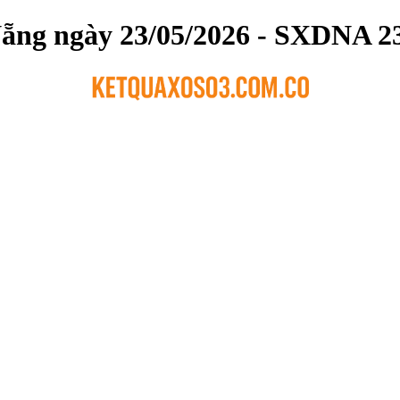
ẵng ngày 23/05/2026 - SXDNA 2
30 NGÀY
BẢNG ĐẶC BIỆT
THỐNG KÊ LÔ
QUAY