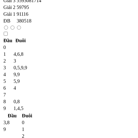
Giải 3
55930
81714
Giải 2
59795
Giải 1
91116
ĐB
380518
Đầu
Đuôi
0
1
4,6,
8
2
3
3
0,5,9,9
4
9,9
5
5,9
6
4
7
8
0,8
9
1,4,5
Đầu
Đuôi
3,8
0
9
1
2