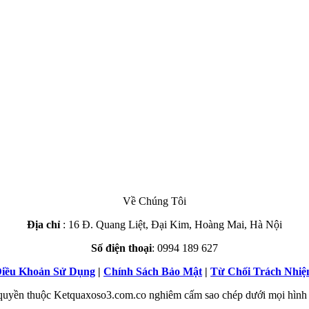
Về Chúng Tôi
Địa chỉ
: 16 Đ. Quang Liệt, Đại Kim, Hoàng Mai, Hà Nội
Số điện thoại
: 0994 189 627
iều Khoản Sử Dụng
|
Chính Sách Bảo Mật
|
Từ Chối Trách Nhi
quyền thuộc Ketquaxoso3.com.co nghiêm cấm sao chép dưới mọi hình 