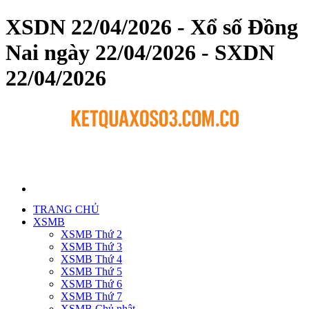
XSDN 22/04/2026 - Xổ số Đồng
Nai ngày 22/04/2026 - SXDN
22/04/2026
TRANG CHỦ
XSMB
XSMT
XSMN
XSMB 
TRANG CHỦ
XSMB
XSMB Thứ 2
XSMB Thứ 3
XSMB Thứ 4
XSMB Thứ 5
XSMB Thứ 6
XSMB Thứ 7
XSMB Chủ nhật