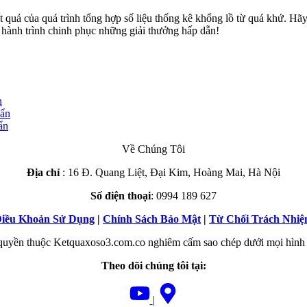
 quả của quá trình tổng hợp số liệu thống kê khổng lồ từ quá khứ. Hãy
hành trình chinh phục những giải thưởng hấp dẫn!
n
uẩn
ẩn
Về Chúng Tôi
Địa chỉ
: 16 Đ. Quang Liệt, Đại Kim, Hoàng Mai, Hà Nội
Số điện thoại
: 0994 189 627
iều Khoản Sử Dụng
|
Chính Sách Bảo Mật
|
Từ Chối Trách Nhi
quyền thuộc Ketquaxoso3.com.co nghiêm cấm sao chép dưới mọi hình 
Theo dõi chúng tôi tại:
|