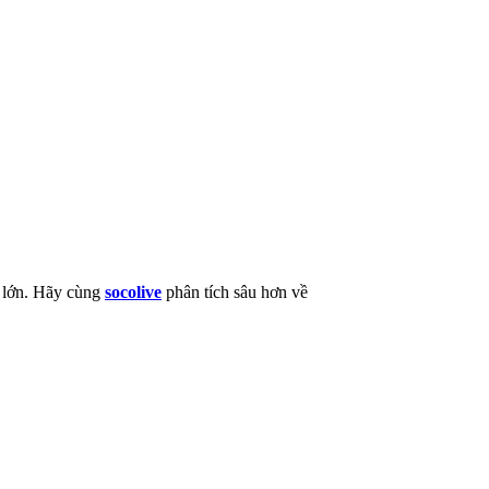
o lớn. Hãy cùng
socolive
phân tích sâu hơn về