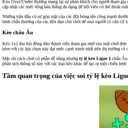
Kèo Over/Under thường mang lại sự phấn khích cho người tham gia nh
cập nhật các mức tổng bàn thắng đa dạng để hội viên có thể thoải má
Những trận đấu có sự góp mặt của các đội bóng tấn công mạnh thườ
hình chấn thương của các tiền đạo chủ chốt để mọi người có căn cứ xá
Kèo châu Âu
Kèo 1x2 thu hút đông đảo thành viên tham gia nhờ vào luật chơi đơn g
kèm với các lựa chọn này đạt mức cạnh tranh nhất trên thị trường cá 
Mặc dù cách chơi có phần dễ dàng nhưng
tỷ lệ kèo Ligue 1
châu Âu l
phân tích thông số này với các loại kèo khác để tạo ra một chiến lược 
Tầm quan trọng của việc soi tỷ lệ kèo Ligu