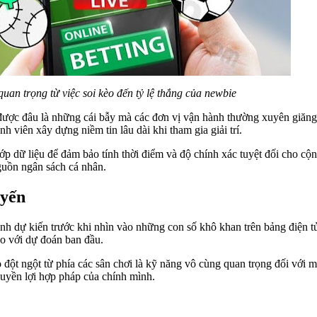
quan trọng từ việc soi kèo đến tỷ lệ thắng của newbie
được đâu là những cái bẫy mà các đơn vị vận hành thường xuyên giăng 
nh viên xây dựng niềm tin lâu dài khi tham gia giải trí.
ớp dữ liệu để đảm bảo tính thời điểm và độ chính xác tuyệt đối cho cộ
guồn ngân sách cá nhân.
uyến
hình dự kiến trước khi nhìn vào những con số khô khan trên bảng điện t
so với dự đoán ban đầu.
 đột ngột từ phía các sân chơi là kỹ năng vô cùng quan trọng đối với m
quyền lợi hợp pháp của chính mình.