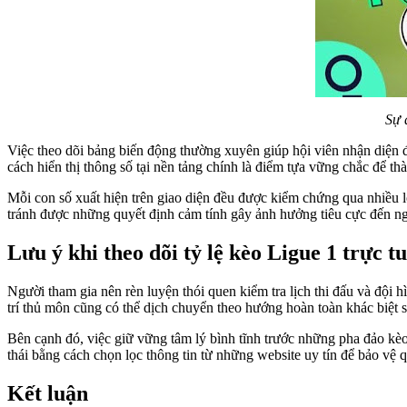
Sự 
Việc theo dõi bảng biến động thường xuyên giúp hội viên nhận diện 
cách hiển thị thông số tại nền tảng chính là điểm tựa vững chắc để thà
Mỗi con số xuất hiện trên giao diện đều được kiểm chứng qua nhiều l
tránh được những quyết định cảm tính gây ảnh hưởng tiêu cực đến n
Lưu ý khi theo dõi tỷ lệ kèo Ligue 1 trực t
Người tham gia nên rèn luyện thói quen kiểm tra lịch thi đấu và đội 
trí thủ môn cũng có thể dịch chuyển theo hướng hoàn toàn khác biệt 
Bên cạnh đó, việc giữ vững tâm lý bình tĩnh trước những pha đảo kèo
thái bằng cách chọn lọc thông tin từ những website uy tín để bảo vệ 
Kết luận