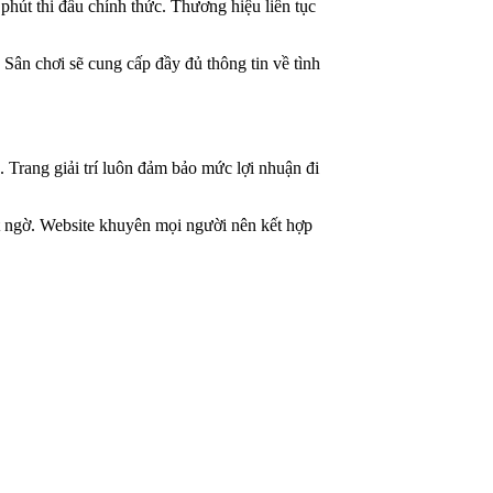
hút thi đấu chính thức. Thương hiệu liên tục
 Sân chơi sẽ cung cấp đầy đủ thông tin về tình
. Trang giải trí luôn đảm bảo mức lợi nhuận đi
ất ngờ. Website khuyên mọi người nên kết hợp