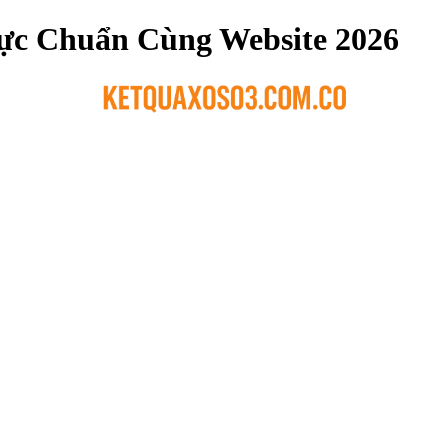
Cực Chuẩn Cùng Website 2026
30 NGÀY
BẢNG ĐẶC BIỆT
THỐNG KÊ LÔ
QUAY