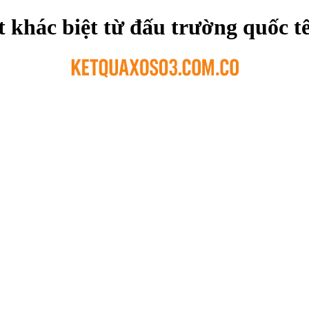
khác biệt từ đấu trường quốc t
30 NGÀY
BẢNG ĐẶC BIỆT
THỐNG KÊ LÔ
QUAY