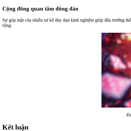
Cộng đồng quan tâm đông đảo
Sự góp mặt của nhiều sư kê dày dạn kinh nghiệm giúp đấu trường thê
rộng.
Đá
Kết luận