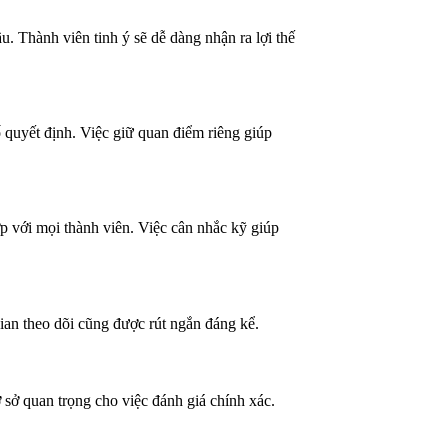
. Thành viên tinh ý sẽ dễ dàng nhận ra lợi thế
 quyết định. Việc giữ quan điểm riêng giúp
p với mọi thành viên. Việc cân nhắc kỹ giúp
ian theo dõi cũng được rút ngắn đáng kể.
 sở quan trọng cho việc đánh giá chính xác.