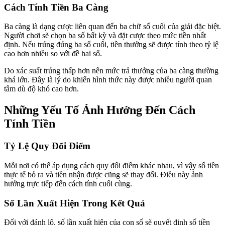
Cách Tính Tiền Ba Càng
Ba càng là dạng cược liên quan đến ba chữ số cuối của giải đặc biệt.
Người chơi sẽ chọn ba số bất kỳ và đặt cược theo mức tiền nhất
định. Nếu trúng đúng ba số cuối, tiền thưởng sẽ được tính theo tỷ lệ
cao hơn nhiều so với đề hai số.
Do xác suất trúng thấp hơn nên mức trả thưởng của ba càng thường
khá lớn. Đây là lý do khiến hình thức này được nhiều người quan
tâm dù độ khó cao hơn.
Những Yếu Tố Ảnh Hưởng Đến Cách
Tính Tiền
Tỷ Lệ Quy Đổi Điểm
Mỗi nơi có thể áp dụng cách quy đổi điểm khác nhau, vì vậy số tiền
thực tế bỏ ra và tiền nhận được cũng sẽ thay đổi. Điều này ảnh
hưởng trực tiếp đến cách tính cuối cùng.
Số Lần Xuất Hiện Trong Kết Quả
Đối với đánh lô, số lần xuất hiện của con số sẽ quyết định số tiền