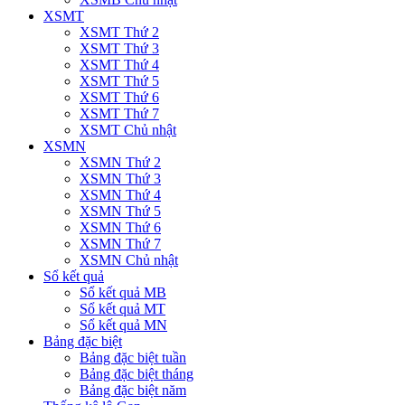
XSMT
XSMT Thứ 2
XSMT Thứ 3
XSMT Thứ 4
XSMT Thứ 5
XSMT Thứ 6
XSMT Thứ 7
XSMT Chủ nhật
XSMN
XSMN Thứ 2
XSMN Thứ 3
XSMN Thứ 4
XSMN Thứ 5
XSMN Thứ 6
XSMN Thứ 7
XSMN Chủ nhật
Sổ kết quả
Sổ kết quả MB
Sổ kết quả MT
Sổ kết quả MN
Bảng đặc biệt
Bảng đặc biệt tuần
Bảng đặc biệt tháng
Bảng đặc biệt năm