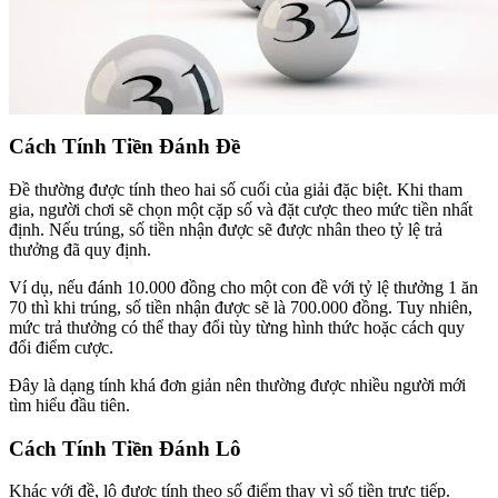
Cách Tính Tiền Đánh Đề
Đề thường được tính theo hai số cuối của giải đặc biệt. Khi tham
gia, người chơi sẽ chọn một cặp số và đặt cược theo mức tiền nhất
định. Nếu trúng, số tiền nhận được sẽ được nhân theo tỷ lệ trả
thưởng đã quy định.
Ví dụ, nếu đánh 10.000 đồng cho một con đề với tỷ lệ thưởng 1 ăn
70 thì khi trúng, số tiền nhận được sẽ là 700.000 đồng. Tuy nhiên,
mức trả thưởng có thể thay đổi tùy từng hình thức hoặc cách quy
đổi điểm cược.
Đây là dạng tính khá đơn giản nên thường được nhiều người mới
tìm hiểu đầu tiên.
Cách Tính Tiền Đánh Lô
Khác với đề, lô được tính theo số điểm thay vì số tiền trực tiếp.