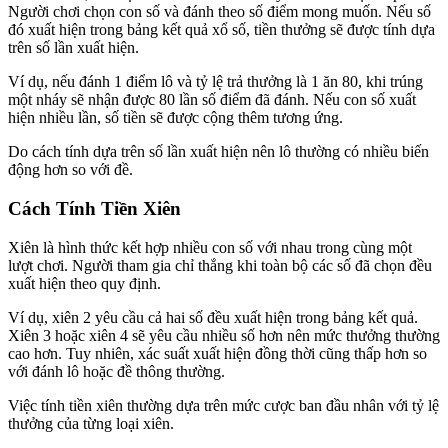
Người chơi chọn con số và đánh theo số điểm mong muốn. Nếu số
đó xuất hiện trong bảng kết quả xổ số, tiền thưởng sẽ được tính dựa
trên số lần xuất hiện.
Ví dụ, nếu đánh 1 điểm lô và tỷ lệ trả thưởng là 1 ăn 80, khi trúng
một nháy sẽ nhận được 80 lần số điểm đã đánh. Nếu con số xuất
hiện nhiều lần, số tiền sẽ được cộng thêm tương ứng.
Do cách tính dựa trên số lần xuất hiện nên lô thường có nhiều biến
động hơn so với đề.
Cách Tính Tiền Xiên
Xiên là hình thức kết hợp nhiều con số với nhau trong cùng một
lượt chơi. Người tham gia chỉ thắng khi toàn bộ các số đã chọn đều
xuất hiện theo quy định.
Ví dụ, xiên 2 yêu cầu cả hai số đều xuất hiện trong bảng kết quả.
Xiên 3 hoặc xiên 4 sẽ yêu cầu nhiều số hơn nên mức thưởng thường
cao hơn. Tuy nhiên, xác suất xuất hiện đồng thời cũng thấp hơn so
với đánh lô hoặc đề thông thường.
Việc tính tiền xiên thường dựa trên mức cược ban đầu nhân với tỷ lệ
thưởng của từng loại xiên.